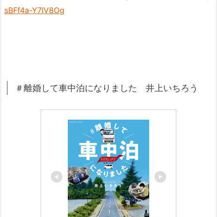
sBFf4a-Y7lV8Og
＃離婚して車中泊になりました 井上いちろう