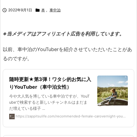

2022年9月1日

本
,
車中泊
※当メディアはアフィリエイト広告を利用しています。
以前、車中泊のYouTuberを紹介させていただいたことがあ
るのですが。
随時更新★第3弾！ワタシ的お気に入
りYouTuber（車中泊女性）
今や大人気を博している車中泊ですが、YouT
ubeで検索すると新しいチャンネルはまだま
だ増えている様子 ...
https://zappitsulife.com/recommended-female-carovernight-you...