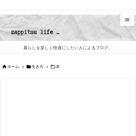


メニュ

暮らしを楽しく快適にしたい人によるブログ。
サイド


ホーム
>

生き方
>

本
前へ

次へ

検索