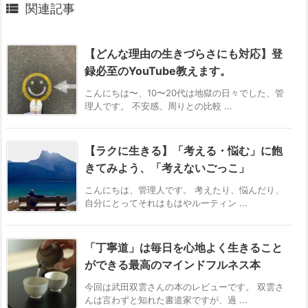

関連記事
【どんな理由の生きづらさにも対応】登
録必至のYouTube教えます。
こんにちは〜、10〜20代は地獄の日々でした、管
理人です。 不安感、周りとの比較 ...
【ラクに生きる】「考える・悩む」に飽
きてみよう、「考えないごっこ」
こんにちは、管理人です。 考えたり、悩んだり、
自分にとってそれはもはやルーティン ...
「丁寧道」は毎日を心地よく生きること
ができる最高のマインドフルネス本
今回は武田双雲さんの本のレビューです。 双雲さ
んは言わずと知れた書道家ですが、過 ...