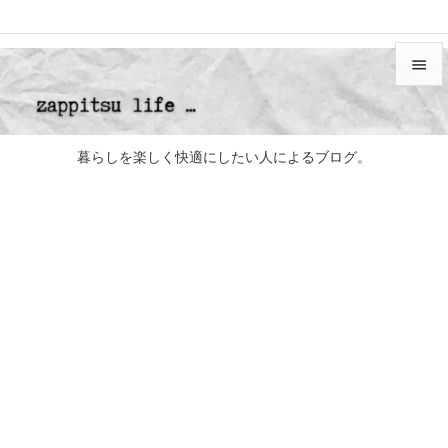


メニュ

暮らしを楽しく快適にしたい人によるブログ。
サイド

前へ

次へ

検索