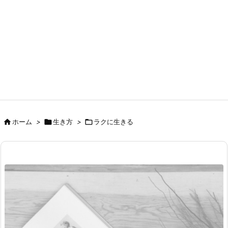

ホーム
>

生き方
>

ラクに生きる