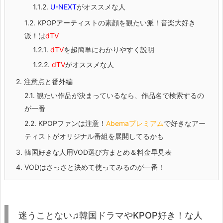
1.1.2.
U-NEXT
がオススメな人
1.2.
KPOPアーティストの素顔を観たい派！音楽大好き
派！は
dTV
1.2.1.
dTV
を超簡単にわかりやすく説明
1.2.2.
dTV
がオススメな人
2.
注意点と番外編
2.1.
観たい作品が決まっているなら、作品名で検索するの
が一番
2.2.
KPOPファンは注意！
Abemaプレミアム
で好きなアー
ティストがオリジナル番組を展開してるかも
3.
韓国好きな人用VOD選び方まとめ＆料金早見表
4.
VODはさっさと決めて使ってみるのが一番！
迷うことない♫韓国ドラマやKPOP好き！な人