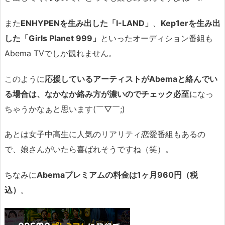
また
ENHYPENを生み出した「I-LAND」
、
Kep1erを生み出
した「Girls Planet 999」
といったオーディション番組も
Abema TVでしか観れません。
このように
応援しているアーティストがAbemaと絡んでい
る場合は、なかなか絡み方が濃いのでチェック必至
になっ
ちゃうかなぁと思います(￣▽￣;)
あとは女子中高生に人気のリアリティ恋愛番組もあるの
で、娘さんがいたら喜ばれそうですね（笑）。
ちなみに
Abemaプレミアムの料金は1ヶ月960円（税
込）
。