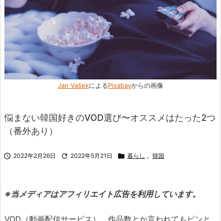
Jan Vašek
による
Pixabay
からの画像
悩まない韓国好きのVOD選び〜オススメはたった2つ
（番外あり）

2022年2月26日

2022年5月21日

暮らし
,
韓国
※当メディアはアフィリエイト広告を利用しています。
VOD（動画配信サービス）、作品数とか言われてもピンと