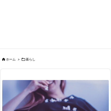

ホーム
>

暮らし