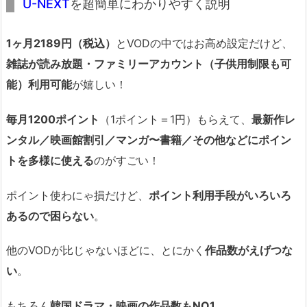
U-NEXT
を超簡単にわかりやすく説明
1ヶ月2189円（税込）
とVODの中ではお高め設定だけど、
雑誌が読み放題・ファミリーアカウント（子供用制限も可
能）利用可能
が嬉しい！
毎月1200ポイント
（1ポイント＝1円）もらえて、
最新作レ
ンタル／映画館割引／マンガ〜書籍／その他などにポイン
トを多様に使える
のがすごい！
ポイント使わにゃ損だけど、
ポイント利用手段がいろいろ
あるので困らない
。
他のVODが比じゃないほどに、とにかく
作品数がえげつな
い
。
もちろん
韓国ドラマ・映画の作品数もNO1
。