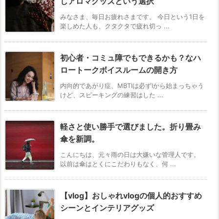
しアロマグッズという選択
みなさま、毎日お疲れさまです。 今日という1日を
楽しめた人も、クタクタで疲れ切っ ...
初心者・コミュ障でもできるかも？なハ
ロートークボイスルームの開き方
内向的であがり症、MBTIは必ずIから始まっちゃう
けど、スピーキングの練習はした ...
軽さと使い勝手で選びました。折り畳み
傘を新調。
こんにちは、元々雨の日は大嫌いな管理人です。
以前は傘はとくにこだわりもなく、何 ...
【vlog】おしゃれvlogの個人的おすすめ
シーンとインテリアグッズ