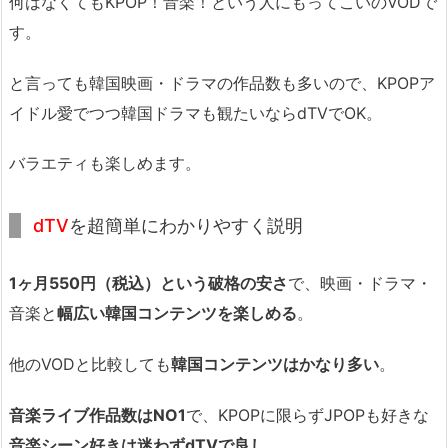
何はなくてもKPOP！音楽！という人にもってこいのVODで
す。
と言っても韓国映画・ドラマの作品数も多いので、KPOPア
イドル愛でつつ韓国ドラマも観たいならdTVでOK。
バラエティも楽しめます。
dTV
を超簡単にわかりやすく説明
1ヶ月550円（税込）という破格の安さ
で、映画・ドラマ・
音楽と
幅広い韓国コンテンツを楽しめる
。
他のVODと比較しても
韓国コンテンツはかなり多い
。
音楽ライブ作品数はNO1
で、KPOPに限らずJPOPも好きな
音楽シーン好きは迷わずdTVで良し
。