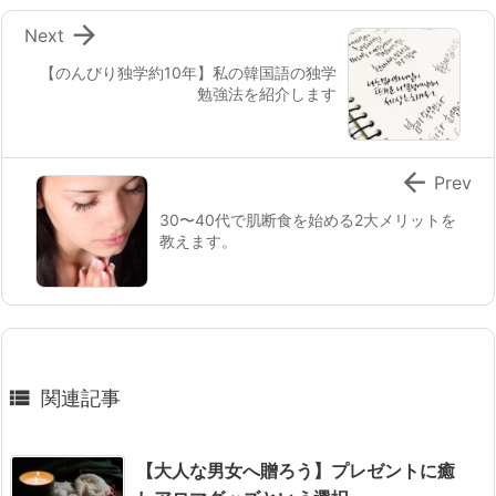

Next
【のんびり独学約10年】私の韓国語の独学
勉強法を紹介します

Prev
30〜40代で肌断食を始める2大メリットを
教えます。

関連記事
【大人な男女へ贈ろう】プレゼントに癒