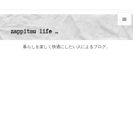


メニュ

暮らしを楽しく快適にしたい人によるブログ。
サイド

前へ

次へ

検索