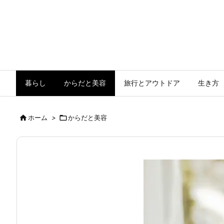
暮らし
からだと美容
旅行とアウトドア
生き方

ホーム
>

からだと美容