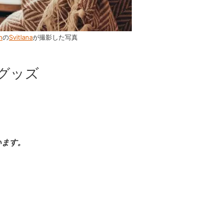
h
の
Svitlana
が撮影した写真
グッズ
います。