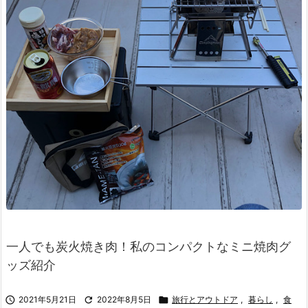
一人でも炭火焼き肉！私のコンパクトなミニ焼肉グ
ッズ紹介

2021年5月21日

2022年8月5日

旅行とアウトドア
,
暮らし
,
食