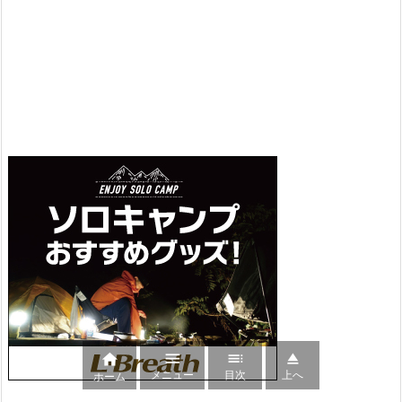




メニュー
目次
上へ
ホーム