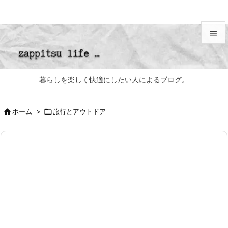


メニュ

暮らしを楽しく快適にしたい人によるブログ。
サイド


ホーム
>

旅行とアウトドア
前へ

次へ

検索