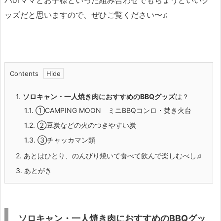
パorママとお子様といった組み合わせでもちょうどいいグ
ッズだと思いますので、ぜひご覧ください〜♫
Contents
1.
ソロキャン・一人焼き肉におすすめのBBQグッズ
は？
1.1.
①CAMPING MOON ミニBBQコンロ・焚き火台
1.2.
②豆炭などの火のつきやすい炭
1.3.
③チャッカマン類
2.
あとはひとり、のんびり焼いて食べて飲んで楽しむべし♫
3.
あとがき
ソロキャン・一人焼き肉におすすめのBBQグッ