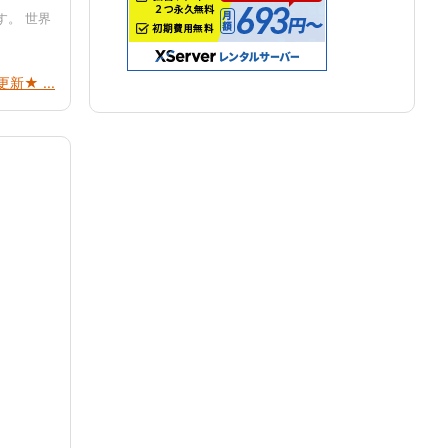
す。 世界
更新★ ...