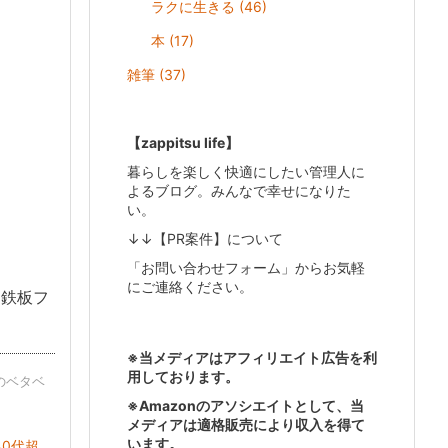
ラクに生きる
(46)
本
(17)
雑筆
(37)
【zappitsu life】
暮らしを楽しく快適にしたい管理人に
よるブログ。みんなで幸せになりた
い。
↓↓【PR案件】について
「お問い合わせフォーム」からお気軽
にご連絡ください。
、鉄板フ
※当メディアはアフィリエイト広告を利
用しております。
のベタベ
※Amazonのアソシエイトとして、当
メディアは適格販売により収入を得て
います。
代超 ...