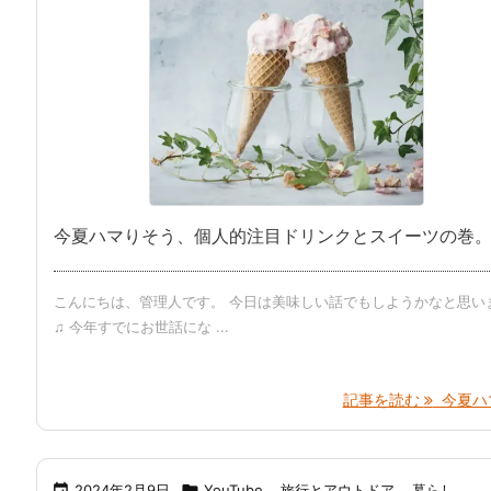
今夏ハマりそう、個人的注目ドリンクとスイーツの巻
こんにちは、管理人です。 今日は美味しい話でもしようかなと思い
♫ 今年すでにお世話にな ...
記事を読む
今夏ハマ 

2024年2月9日

YouTube
,
旅行とアウトドア
,
暮らし
,