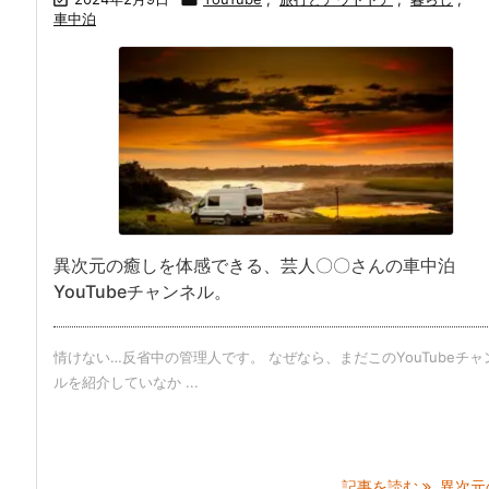
車中泊
異次元の癒しを体感できる、芸人〇〇さんの車中泊
YouTubeチャンネル。
情けない…反省中の管理人です。 なぜなら、まだこのYouTubeチャ
ルを紹介していなか ...
記事を読む
異次元の 