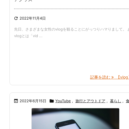

2022年11月4日
先日、さまざまな女性のvlogを観ることにがっつりハマりまして。 
vlogとは「vid ...
記事を読む
【vlog】

2022年6月15日

YouTube
,
旅行とアウトドア
,
暮らし
,