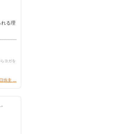
られる理
がらヨガを
坊主 ...
し
,