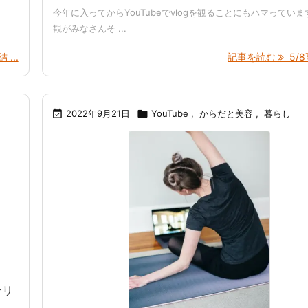
今年に入ってからYouTubeでvlogを観ることにもハマっていま
観がみなさんそ ...
 ...
記事を読む
5/8

2022年9月21日

YouTube
,
からだと美容
,
暮らし
テリ