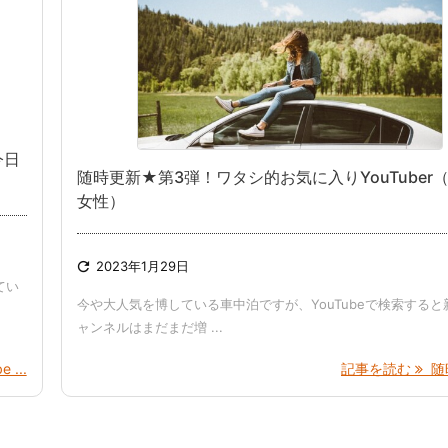
今日
随時更新★第3弾！ワタシ的お気に入りYouTuber
女性）

2023年1月29日
てい
今や大人気を博している車中泊ですが、YouTubeで検索すると
ャンネルはまだまだ増 ...
 ...
記事を読む
随時