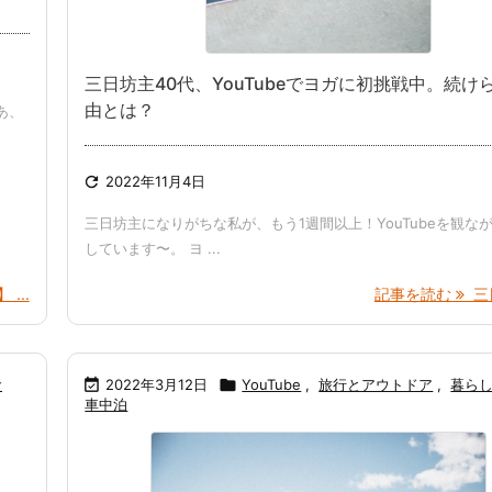
三日坊主40代、YouTubeでヨガに初挑戦中。続け
由とは？
あ、

2022年11月4日
三日坊主になりがちな私が、もう1週間以上！YouTubeを観な
しています〜。 ヨ ...
 ...
記事を読む
三日
食

2022年3月12日

YouTube
,
旅行とアウトドア
,
暮ら
車中泊