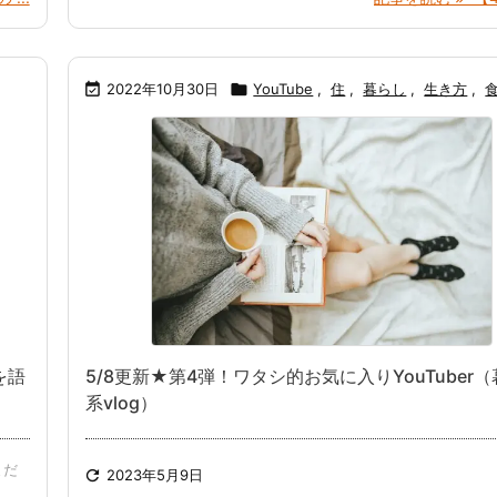

2022年10月30日

YouTube
,
住
,
暮らし
,
生き方
,
を語
5/8更新★第4弾！ワタシ的お気に入りYouTuber
系vlog）
まだ

2023年5月9日