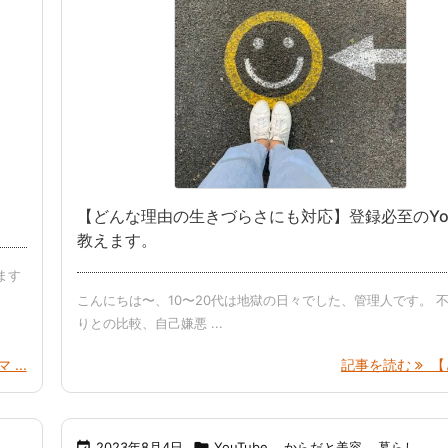
。
【どんな理由の生きづらさにも対応】登録必至のYou
教えます。
ます
こんにちは〜、10〜20代は地獄の日々でした、管理人です。 
りとの比較、自己嫌悪 ...
...
記事を読む
【ど

2023年8月4日

YouTube
,
からだと美容
,
暮らし