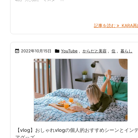
記事を読む
KARA再結

2022年10月15日

YouTube
,
からだと美容
,
住
,
暮らし
【vlog】おしゃれvlogの個人的おすすめシーンとイン
アグッズ