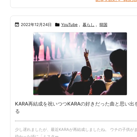

2022年12月24日

YouTube
,
暮らし
,
韓国
KARA再結成を祝いつつKARAの好きだった曲と思い出
る
少し遅れましたが、最近KARAが再結成しましたね。 ウチの子供が
幼かった頃に「ミスター ...