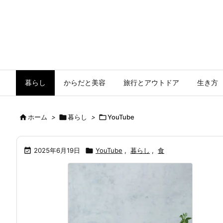
暮らし
からだと美容
旅行とアウトドア
生き方

ホーム
>

暮らし
>

YouTube

2025年6月19日

YouTube
,
暮らし
,
食