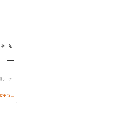
（車中泊
新しいチ
更新 ...