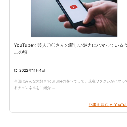
YouTubeで芸人〇〇さんの新しい魅力にハマっている
この頃

2022年11月4日
今回はみんな大好きYouTubeの巻〜でして、現在ワタクシがハマっ
るチャンネルをご紹介 ...
記事を読む
YouTube