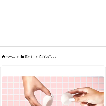

ホーム
>

暮らし
>

YouTube