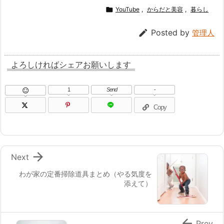

YouTube
,
からだと美容
,
暮らし

Posted by
管理人
よろしければシェアお願いします
1
Send
-

Copy

Next
わが家の定番掃除道具まとめ（やる気度を
添えて）

Prev