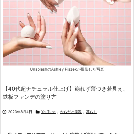
UnsplashのAshley Piszekが撮影した写真
【40代超ナチュラル仕上げ】崩れず薄づき若見え、
鉄板ファンデの塗り方

2023年8月4日

YouTube
,
からだと美容
,
暮らし