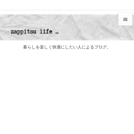


メニュ

暮らしを楽しく快適にしたい人によるブログ。
サイド

前へ

次へ

検索