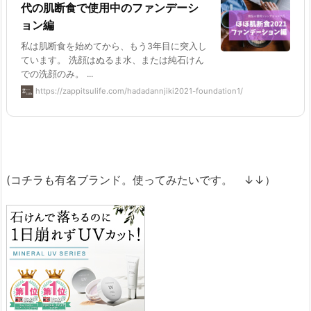
代の肌断食で使用中のファンデーシ
ョン編
私は肌断食を始めてから、もう3年目に突入し
ています。 洗顔はぬるま水、または純石けん
での洗顔のみ。 ...
https://zappitsulife.com/hadadannjiki2021-foundation1/
(コチラも有名ブランド。使ってみたいです。 ↓↓）