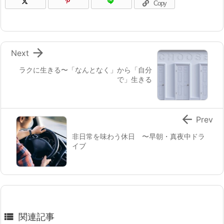
Copy

Next
ラクに生きる〜「なんとなく」から「自分
で」生きる

Prev
非日常を味わう休日 〜早朝・真夜中ドラ
イブ

関連記事