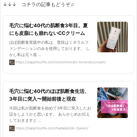
↓↓↓ コチラの記事もどうぞ♫
毛穴に悩む40代の肌断食3年目。夏
にも皮脂にも崩れないCCクリーム
ほぼ肌断食実践中の私は、普段はミネラルフ
ァンデーションのみを使用しております。 し
かし私は元々血 ...
https://zappitsulife.com/onlyminerals-mineralcccream/
毛穴に悩む40代のほぼ肌断食生活、
3年目に突入〜開始前後と現在
今回は私が肌断食を始めて3年目に突入したお
話をしようかと思います。 あらかじめお伝え
しておきますと ...
https://zappitsulife.com/hadadanjiki-3years/