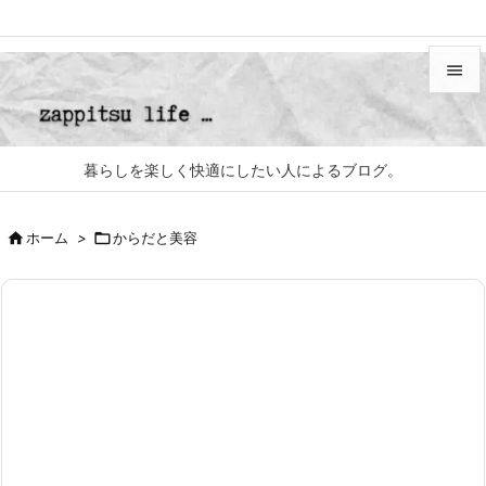


メニュ

暮らしを楽しく快適にしたい人によるブログ。
サイド


ホーム
>

からだと美容
前へ

次へ

検索