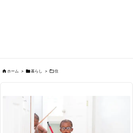

ホーム
>

暮らし
>

住