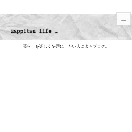


メニュ

暮らしを楽しく快適にしたい人によるブログ。
サイド

前へ

次へ

検索