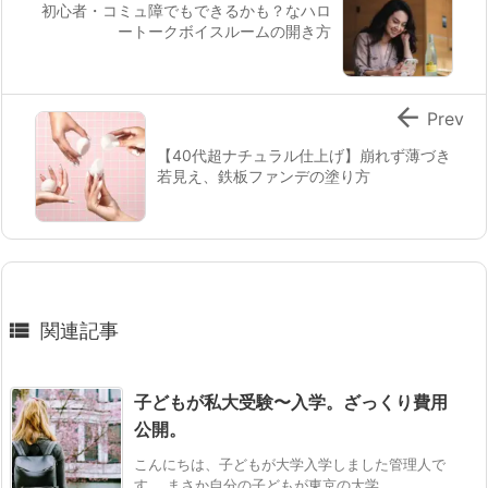
初心者・コミュ障でもできるかも？なハロ
ートークボイスルームの開き方

Prev
【40代超ナチュラル仕上げ】崩れず薄づき
若見え、鉄板ファンデの塗り方

関連記事
子どもが私大受験〜入学。ざっくり費用
公開。
こんにちは、子どもが大学入学しました管理人で
す。 まさか自分の子どもが東京の大学 ...