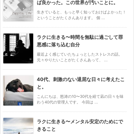
ば良かった。この世界が汚いことに。
生きていると、もっと早く知っておけばよかった！
ということがたくさんあります。 個 ...
ラクに生きる〜時間を無駄に過ごして罪
悪感に落ち込む自分
最近よく感じていたちょっとしたストレスの話。
元々やりたいことがたくさんあって、 ...
40代、刺激のない退屈な日々に考えたこ
と。
こんにちは、怒涛の10〜30代を経て凪の日々を味
わう40代の管理人です。 今回は ...
ラクに生きる〜メンタル安定のためにで
きること