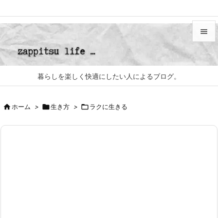


メニュ

暮らしを楽しく快適にしたい人によるブログ。
サイド


ホーム
>

生き方
>

ラクに生きる
前へ

次へ

検索